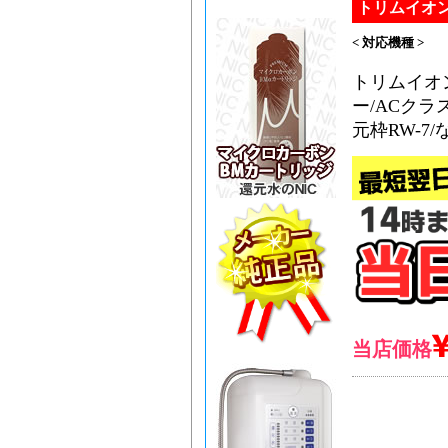
トリムイオン
< 対応機種 >
トリムイオン
ー/ACクラス
元枠RW-7/など
当店価格