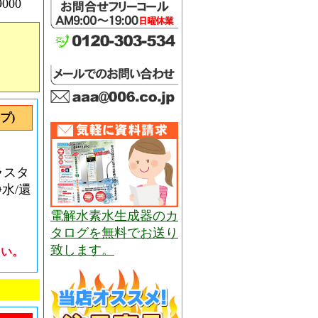
000
プ)
ラスタ
浄水/還
電解水素水生成器のカ
タログを無料でお送り
致します。
さい。