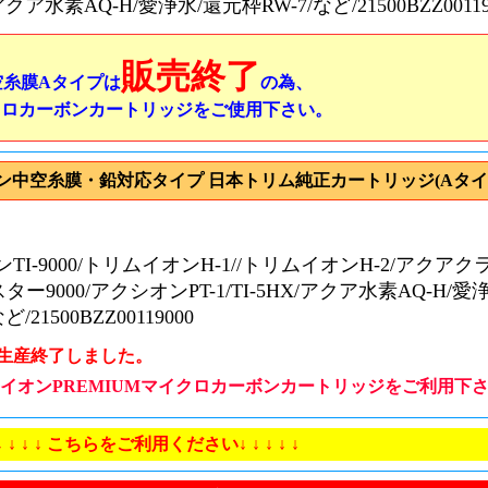
/アクア水素AQ-H/愛浄水/還元枠RW-7/など/21500BZZ00119
販売終了
空糸膜Aタイプは
の為、
クロカーボンカートリッジをご使用下さい。
ン中空糸膜・鉛対応タイプ 日本トリム純正カートリッジ(Aタイ
TI-9000/トリムイオンH-1//トリムイオンH-2/アクアク
ター9000/アクシオンPT-1/TI-5HX/アクア水素AQ-H/愛
/21500BZZ00119000
生産終了しました。
イオンPREMIUMマイクロカーボンカートリッジをご利用下
 ↓ ↓ ↓ ↓ こちらをご利用ください↓ ↓ ↓ ↓ ↓