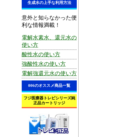
生成水の上手な利用方法
意外と知らなかった便
利な情報満載！
電解水素水、還元水の
使い方
酸性水の使い方
強酸性水の使い方
電解強還元水の使い方
006のオススメ商品一覧
フジ医療器トレビシリーズ純
正品カートリッジ