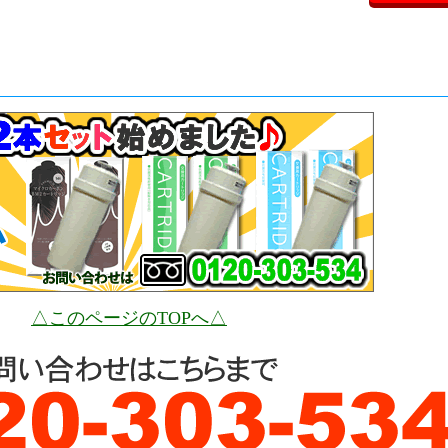
△このページのTOPへ△