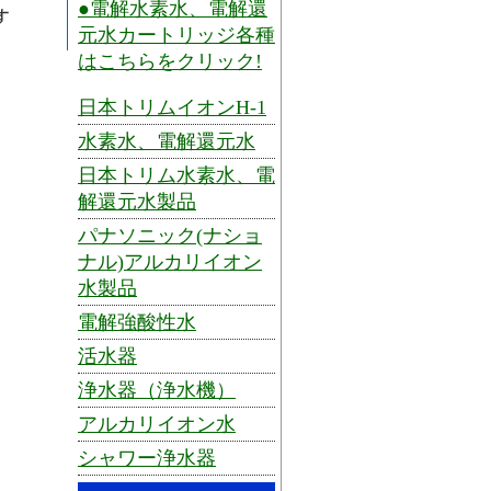
●電解水素水、電解還
元水カートリッジ各種
はこちらをクリック!
日本トリムイオンH-1
水素水、電解還元水
日本トリム水素水、電
解還元水製品
パナソニック(ナショ
ナル)アルカリイオン
水製品
電解強酸性水
活水器
浄水器（浄水機）
アルカリイオン水
シャワー浄水器