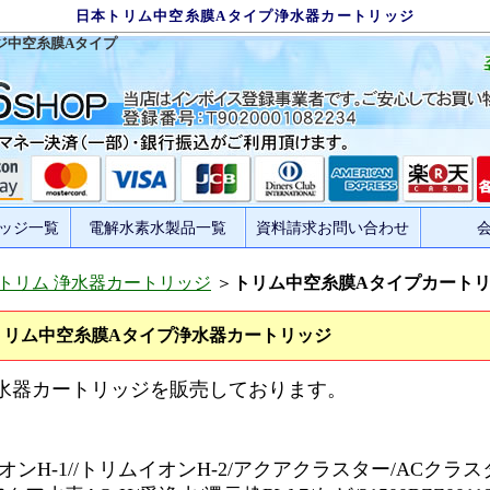
日本トリム中空糸膜Aタイプ浄水器カートリッジ
ジ中空糸膜Aタイプ
ッジ一覧
電解水素水製品一覧
資料請求お問い合わせ
トリム 浄水器カートリッジ
＞
トリム中空糸膜Aタイプカート
トリム中空糸膜Aタイプ浄水器カートリッジ
浄水器カートリッジを販売しております。
イオンH-1//トリムイオンH-2/アクアクラスター/ACクラ