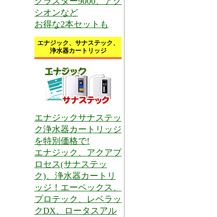
クラスター9000、アク
シオンなど
お得な2本セットも
エナジック、サナステック、
浄水器カートリッジ
エナジックサナステッ
ク浄水器カートリッジ
を特別価格で!
エナジック、アクアプ
ロセス(サナステッ
ク)、浄水器カートリ
ッジ！エーペックス、
プロテック、レベラッ
クDX、ロータスアル