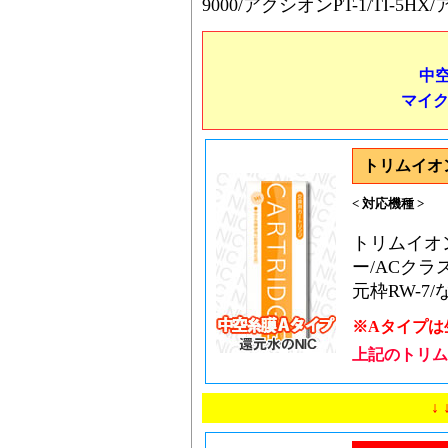
9000/アクシオンPT-1/TI-5HX
中
マイ
トリムイオ
< 対応機種 >
トリムイオン
ー/ACクラス
元枠RW-7/など
※Aタイプは
上記のトリム
↓