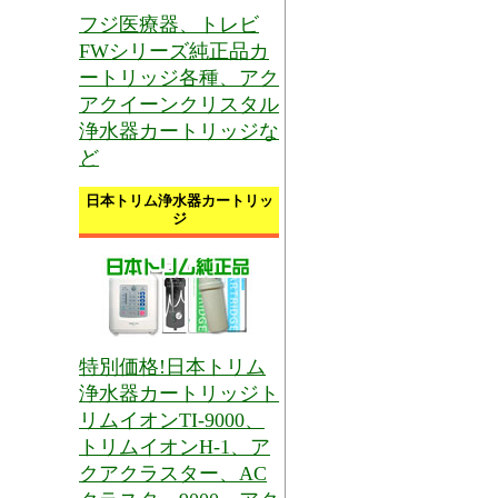
フジ医療器、トレビ
FWシリーズ純正品カ
ートリッジ各種、アク
アクイーンクリスタル
浄水器カートリッジな
ど
日本トリム浄水器カートリッ
ジ
特別価格!日本トリム
浄水器カートリッジト
リムイオンTI-9000、
トリムイオンH-1、ア
クアクラスター、AC