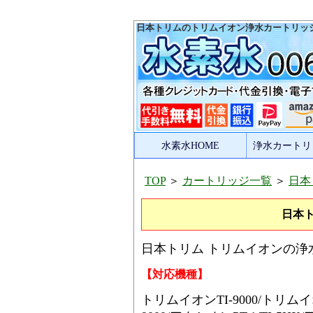
日本トリムのトリムイオン浄水カートリッ
水素水HOME
浄水カートリ
TOP
＞
カートリッジ一覧
＞
日本
日本
日本トリム トリムイオンの
【対応機種】
トリムイオンTI-9000/トリム