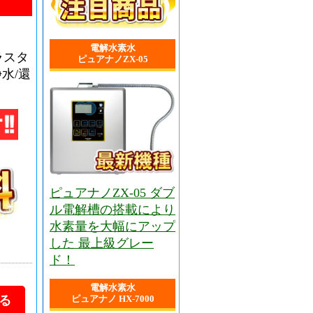
電解水素水
ラスタ
ピュアナノZX-05
浄水/還
ピュアナノZX-05 ダブ
ル電解槽の搭載により
水素量を大幅にアップ
した 最上級グレー
ド！
電解水素水
ピュアナノ HX-7000