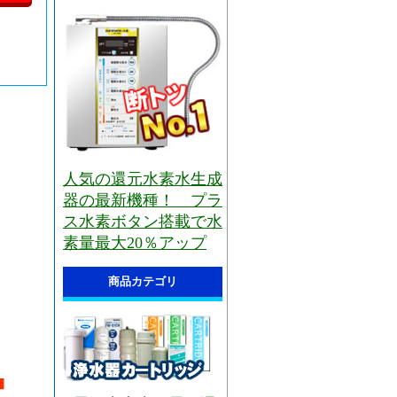
人気の還元水素水生成
器の最新機種！ プラ
ス水素ボタン搭載で水
素量最大20％アップ
商品カテゴリ