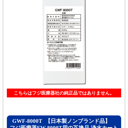
こちらはフジ医療器社の純正品ではありません。
GWF-8000T 【日本製ノンブランド品】
フジ医療器FW-8000T用の互換品 浄水カート