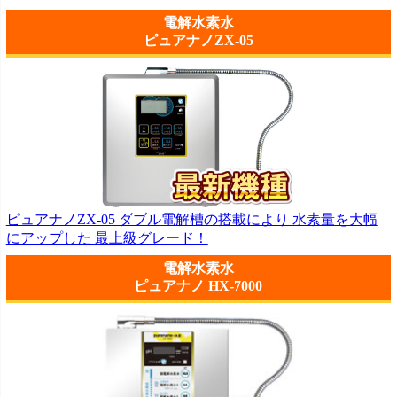
電解水素水
ピュアナノZX-05
ピュアナノZX-05 ダブル電解槽の搭載により 水素量を大幅
にアップした 最上級グレード！
電解水素水
ピュアナノ HX-7000