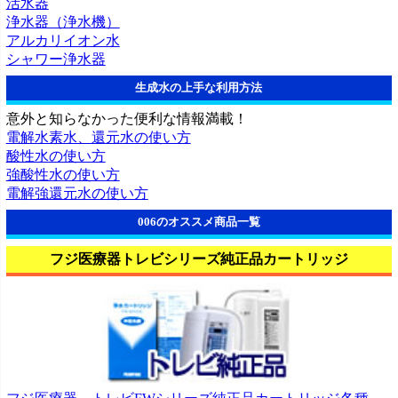
活水器
浄水器（浄水機）
アルカリイオン水
シャワー浄水器
生成水の上手な利用方法
意外と知らなかった便利な情報満載！
電解水素水、還元水の使い方
酸性水の使い方
強酸性水の使い方
電解強還元水の使い方
006のオススメ商品一覧
フジ医療器トレビシリーズ純正品カートリッジ