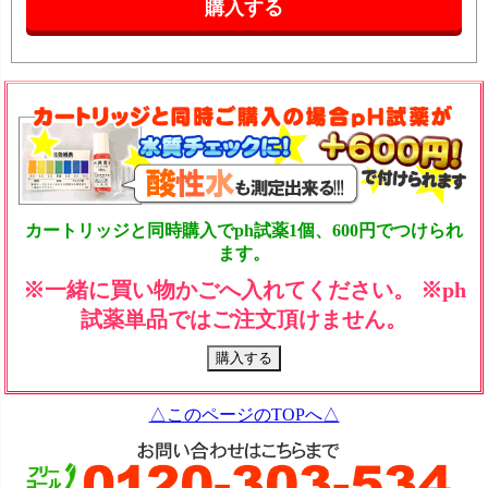
カートリッジと同時購入でph試薬1個、600円でつけられ
ます。
※一緒に買い物かごへ入れてください。 ※ph
試薬単品ではご注文頂けません。
△このページのTOPへ△