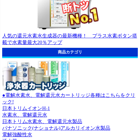
人気の還元水素水生成器の最新機種！ プラス水素ボタン搭
載で水素量最大20％アップ
商品カテゴリ
●電解水素水、電解還元水カートリッジ各種はこちらをクリ
ック!
日本トリムイオンH-1
水素水、電解還元水
日本トリム水素水、電解還元水製品
パナソニック(ナショナル)アルカリイオン水製品
電解強酸性水