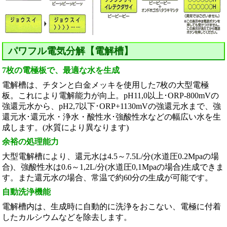
パワフル電気分解【電解槽】
7枚の電極板で、最適な水を生成
電解槽は、チタンと白金メッキを使用した7枚の大型電極
板。これにより電解能力が向上。pH11,0以上･ORP-800mVの
強還元水から、pH2,7以下･ORP+1130mVの強還元水まで、強
還元水･還元水・浄水・酸性水･強酸性水などの幅広い水を生
成します。(水質により異なります)
余裕の処理能力
大型電解槽により、還元水は4.5～7.5L/分(水道圧0.2Mpaの場
合)、強酸性水は0.6～1,2L/分(水道圧0,1Mpaの場合)生成できま
す。また還元水の場合、常温で約60分の生成が可能です。
自動洗浄機能
電解槽内は、生成時に自動的に洗浄をおこない、電極に付着
したカルシウムなどを除去します。