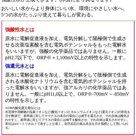
おいしい水からより身体にいい水、環境にやさしい水へ。
5つの水がたっぷり使えて暮らしが変わる。
強酸性水とは
原水に電解促進液を加え、電気分解して陽極側で生成さ
せる次亜塩素酸を含む電気ポテンシャルをもった電解水
をいいますが、強酸の化学薬品ではありません。一般に
pH2.7以下で、ORP※＋1,100mV以上の特性を示します。
強還元水とは
原水に電解促進液を加え、電気分解をして陰極側で生成
される水酸化ナトリウムを含む電気的ポテンシャルを持
った電解水をいいますが、強アルカリの化学薬品ではあ
りません。一般にpH11,0以上で。ORP※-700mV～-850mV
の特性を示します。
※ORP(酸化還元電位)とは
水溶液中溶解物の塩素イオンなど(酸化イオン)とカルシウムイオンなど(還元イオン)の割合を
示す数値で、基準値に対してマイナスの表示の場合には相手を還元させ、それ自体は酸化さ
れやすく、基準値に対してプラスの場合には相手を酸化させ、それ自体は還元されやすい。
単位はmV＝ミリボルトで表すことが多く、化学反応の進み具合を示す指標として用いられ
る。