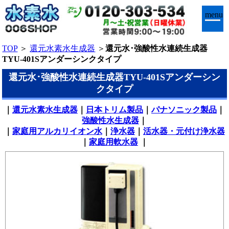
menu
TOP
＞
還元水素水生成器
＞
還元水･強酸性水連続生成器
TYU-401Sアンダーシンクタイプ
還元水･強酸性水連続生成器TYU-401Sアンダーシン
クタイプ
｜
還元水素水生成器
｜
日本トリム製品
｜
パナソニック製品
｜
強酸性水生成器
｜
｜
家庭用アルカリイオン水
｜
浄水器
｜
活水器・元付け浄水器
｜
家庭用軟水器
｜