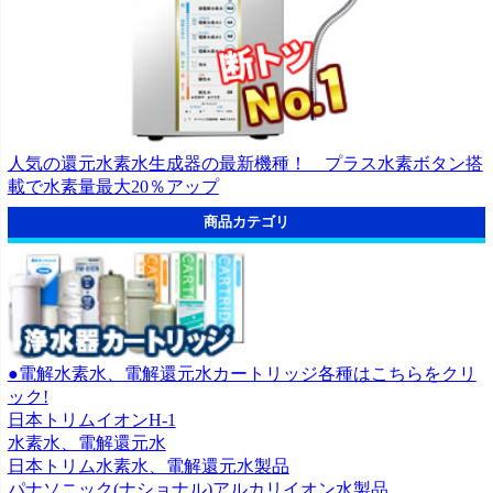
人気の還元水素水生成器の最新機種！ プラス水素ボタン搭
載で水素量最大20％アップ
商品カテゴリ
●電解水素水、電解還元水カートリッジ各種はこちらをクリ
ック!
日本トリムイオンH-1
水素水、電解還元水
日本トリム水素水、電解還元水製品
パナソニック(ナショナル)アルカリイオン水製品