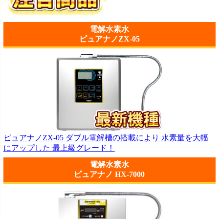
電解水素水
ピュアナノZX-05
ピュアナノZX-05 ダブル電解槽の搭載により 水素量を大幅
にアップした 最上級グレード！
電解水素水
ピュアナノ HX-7000