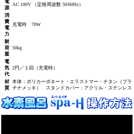
電
AC 100V （定格周波数 50/60Hz）
源
消
費
充電時 70W
電
力
耐
荷
50kg
重
電
気
2円／１回（充電時）
代
材
本体：ポリカーボネート・エラストマー・チタン（プラ
質
チナメッキ） スタンドカバー：アクリル・ステンレス