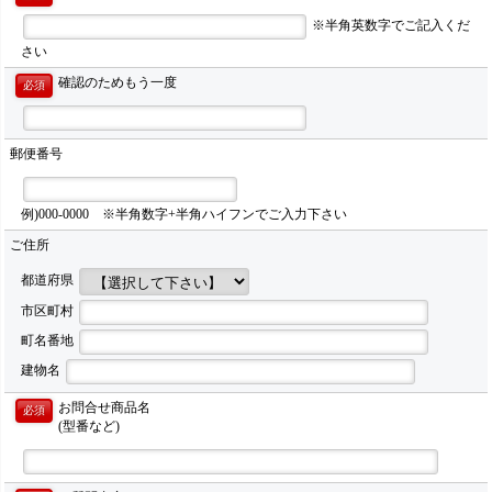
※半角英数字でご記入くだ
さい
確認のためもう一度
必須
郵便番号
例)000-0000 ※半角数字+半角ハイフンでご入力下さい
ご住所
都道府県
市区町村
町名番地
建物名
お問合せ商品名
必須
(型番など)