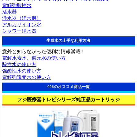
電解強酸性水
活水器
浄水器（浄水機）
アルカリイオン水
シャワー浄水器
生成水の上手な利用方法
意外と知らなかった便利な情報満載！
電解水素水、還元水の使い方
酸性水の使い方
強酸性水の使い方
電解強還元水の使い方
006のオススメ商品一覧
フジ医療器トレビシリーズ純正品カートリッジ