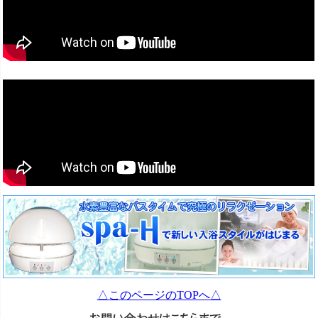
△このページのTOPへ△