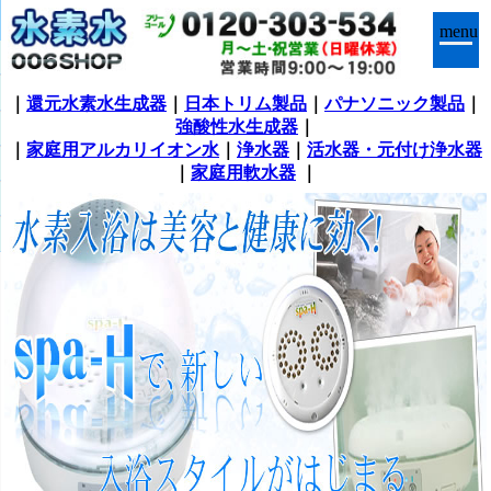
menu
｜
還元水素水生成器
｜
日本トリム製品
｜
パナソニック製品
｜
強酸性水生成器
｜
｜
家庭用アルカリイオン水
｜
浄水器
｜
活水器・元付け浄水器
｜
家庭用軟水器
｜