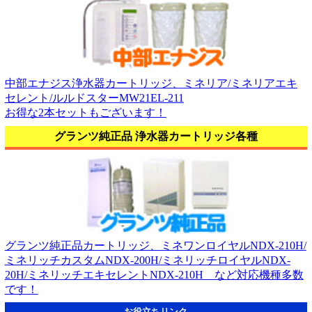
中部エナジス浄水器カートリッジ、ミネリア/ミネリアエキ
セレント/ルルドスターMW21EL-211
お得な2本セットもございます！
グランツ純正品 浄水器カートリッジ各種
グランツ純正品カートリッジ、ミネワンロイヤルNDX-210H/
ミネリッチカスタムNDX-200H/ミネリッチロイヤルNDX-
20H/ミネリッチエキセレントNDX-210H など対応機種多数
です！
お役立ちリンク