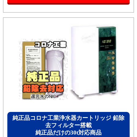
純正品コロナ工業浄水器カートリッジ 鉛除
去フィルター搭載
純正品だけの30t対応商品