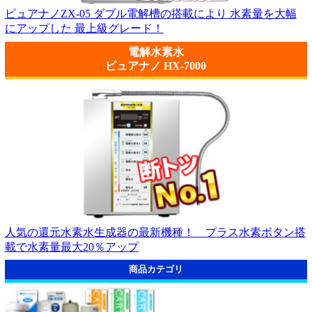
ピュアナノZX-05 ダブル電解槽の搭載により 水素量を大幅
にアップした 最上級グレード！
電解水素水
ピュアナノ HX-7000
人気の還元水素水生成器の最新機種！ プラス水素ボタン搭
載で水素量最大20％アップ
商品カテゴリ