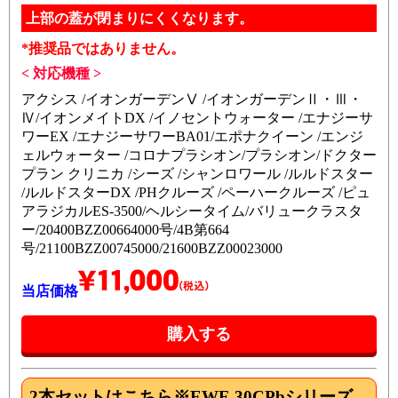
上部の蓋が閉まりにくくなります。
*推奨品ではありません。
< 対応機種 >
アクシス /イオンガーデンⅤ /イオンガーデンⅡ・Ⅲ・
Ⅳ/イオンメイトDX /イノセントウォーター /エナジーサ
ワーEX /エナジーサワーBA01/エポナクイーン /エンジ
ェルウォーター /コロナプラシオン/プラシオン/ドクター
プラン クリニカ /シーズ /シャンロワール /ルルドスター
/ルルドスターDX /PHクルーズ /ペーハークルーズ /ピュ
アラジカルES-3500/ヘルシータイム/バリュークラスタ
ー/20400BZZ00664000号/4B第664
号/21100BZZ00745000/21600BZZ00023000
当店価格
2本セット
はこちら※EWF-30CPbシリーズ