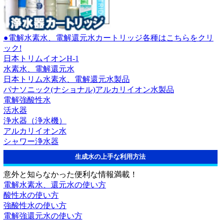
●電解水素水、電解還元水カートリッジ各種はこちらをクリ
ック!
日本トリムイオンH-1
水素水、電解還元水
日本トリム水素水、電解還元水製品
パナソニック(ナショナル)アルカリイオン水製品
電解強酸性水
活水器
浄水器（浄水機）
アルカリイオン水
シャワー浄水器
生成水の上手な利用方法
意外と知らなかった便利な情報満載！
電解水素水、還元水の使い方
酸性水の使い方
強酸性水の使い方
電解強還元水の使い方