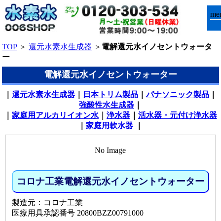
me
TOP
＞
還元水素水生成器
＞
電解還元水イノセントウォータ
ー
電解還元水イノセントウォーター
｜
還元水素水生成器
｜
日本トリム製品
｜
パナソニック製品
｜
強酸性水生成器
｜
｜
家庭用アルカリイオン水
｜
浄水器
｜
活水器・元付け浄水器
｜
家庭用軟水器
｜
No Image
コロナ工業電解還元水イノセントウォーター
製造元：コロナ工業
医療用具承認番号 20800BZZ00791000