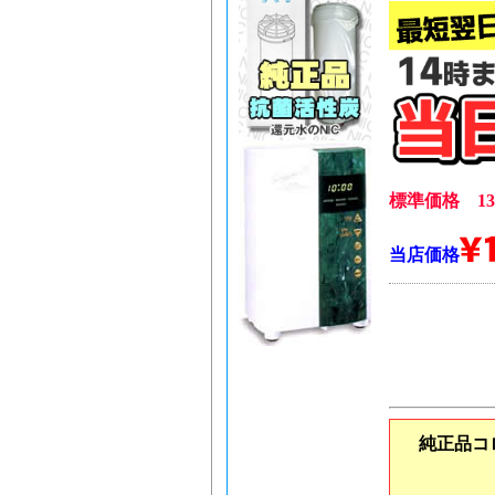
標準価格 13,
当店価格
純正品コ