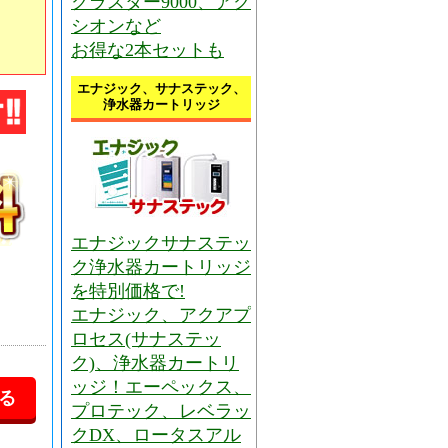
クラスター9000、アク
シオンなど
お得な2本セットも
エナジック、サナステック、
浄水器カートリッジ
エナジックサナステッ
ク浄水器カートリッジ
を特別価格で!
エナジック、アクアプ
ロセス(サナステッ
ク)、浄水器カートリ
ッジ！エーペックス、
プロテック、レベラッ
クDX、ロータスアル