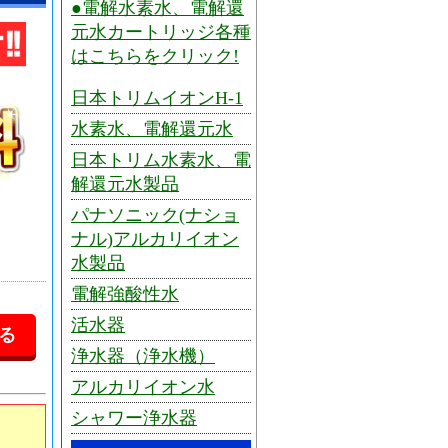
●電解水素水、電解還
元水カートリッジ各種
はこちらをクリック!
日本トリムイオンH-1
水素水、電解還元水
日本トリム水素水、電
解還元水製品
パナソニック(ナショ
ナル)アルカリイオン
水製品
電解強酸性水
活水器
浄水器（浄水機）
アルカリイオン水
シャワー浄水器