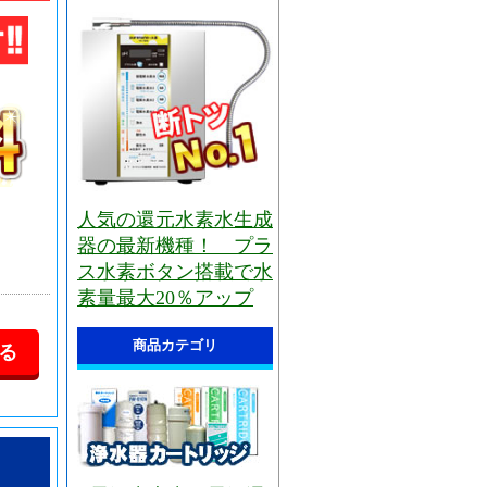
人気の還元水素水生成
器の最新機種！ プラ
ス水素ボタン搭載で水
素量最大20％アップ
商品カテゴリ