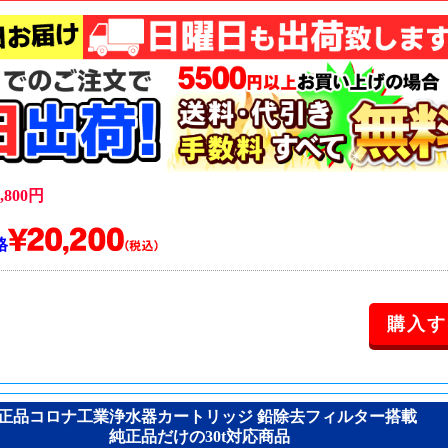
800円
格
正品コロナ工業浄水器カートリッジ 鉛除去フィルター搭載
純正品だけの30t対応商品