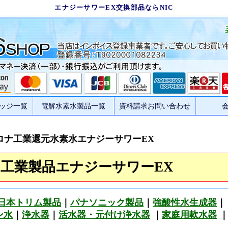
エナジーサワーEX交換部品ならNIC
ッジ一覧
電解水素水製品一覧
資料請求お問い合わせ
ロナ工業還元水素水エナジーサワーEX
工業製品エナジーサワーEX
日本トリム製品
｜
パナソニック製品
｜
強酸性水生成器
｜
ン水
｜
浄水器
｜
活水器・元付け浄水器
｜
家庭用軟水器