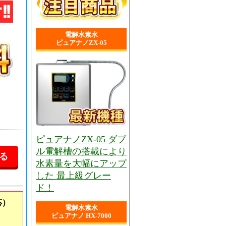
電解水素水
ピュアナノZX-05
ピュアナノZX-05 ダブ
ル電解槽の搭載により
水素量を大幅にアップ
した 最上級グレー
ド！
応）
電解水素水
ピュアナノ HX-7000