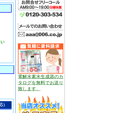
さい
電解水素水生成器のカ
タログを無料でお送り
致します。
応）