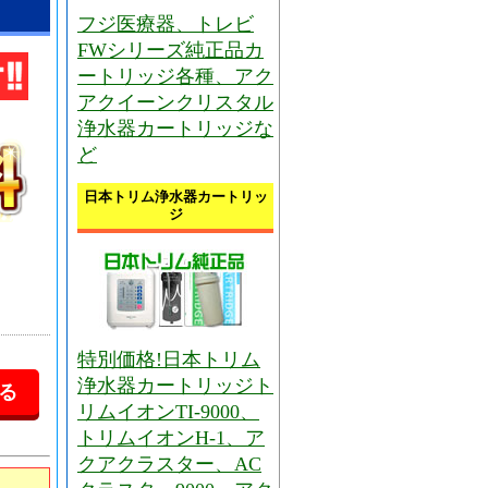
フジ医療器、トレビ
FWシリーズ純正品カ
ートリッジ各種、アク
アクイーンクリスタル
浄水器カートリッジな
ど
日本トリム浄水器カートリッ
ジ
特別価格!日本トリム
浄水器カートリッジト
リムイオンTI-9000、
トリムイオンH-1、ア
クアクラスター、AC