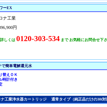
ワーEX
コロナ工業
6,900円
0120-303-534
て詳しくは
まで お気軽にお問合せ下
チで簡単電解還元水
り替えＯＫ
ル時計付き
定
ナ工業浄水器カートリッジ 通常タイプ（純正品だけの30t対