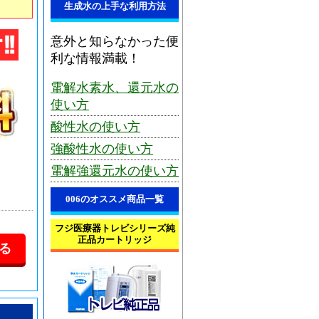
生成水の上手な利用方法
意外と知らなかった便
利な情報満載！
電解水素水、還元水の
使い方
酸性水の使い方
強酸性水の使い方
電解強還元水の使い方
006のオススメ商品一覧
フジ医療器トレビシリーズ純
正品カートリッジ