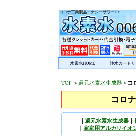
コロナ工業製品エナジーサワーEX
水素水HOME
浄水カートリ
TOP
＞
還元水素水生成器
＞
コ
コロナ
｜
還元水素水生成器
｜
｜
家庭用アルカリイオ