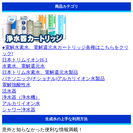
商品カテゴリ
●電解水素水、電解還元水カートリッジ各種はこちらをクリ
ック!
日本トリムイオンH-1
水素水、電解還元水
日本トリム水素水、電解還元水製品
パナソニック(ナショナル)アルカリイオン水製品
電解強酸性水
活水器
浄水器（浄水機）
アルカリイオン水
シャワー浄水器
生成水の上手な利用方法
意外と知らなかった便利な情報満載！