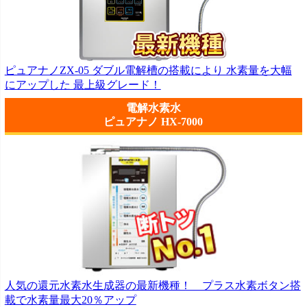
ピュアナノZX-05 ダブル電解槽の搭載により 水素量を大幅
にアップした 最上級グレード！
電解水素水
ピュアナノ HX-7000
人気の還元水素水生成器の最新機種！ プラス水素ボタン搭
載で水素量最大20％アップ