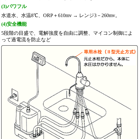
(3)パワフル
水道水、水温8℃、ORP＋610mv → レンジ3－260mv。
(4)安全機能
5段階の目盛で、電解強度を自由に調整、マイコン制御によ
って過電流を防止など