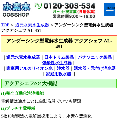
menu
TOP
＞
還元水素水生成器
＞
アンダーシンク型電解水生成器
アクアシェフ AL-451
アンダーシンク型電解水生成器 アクアシェフ AL-
451
｜
還元水素水生成器
｜
日本トリム製品
｜
パナソニック製品
｜
強酸性水生成器
｜
｜
家庭用アルカリイオン水
｜
浄水器
｜
活水器・元付け浄水器
｜
家庭用軟水器
｜
アクアシェフの4大機能
(1)完全自動化洗浄機能
電解槽は通水ごとに自動洗浄でいつも清潔
(2)プラチナ電極板
5枚10層構造の電解層採用により、水素を豊潤化