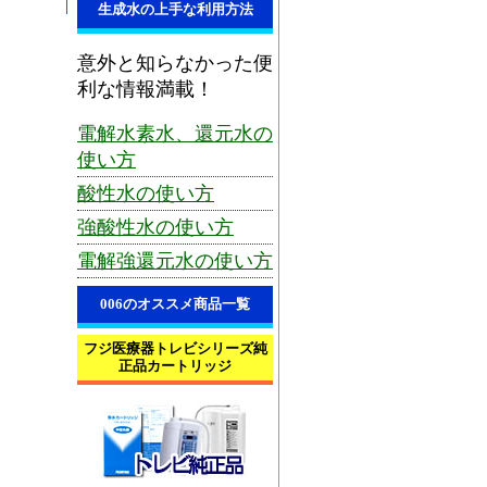
生成水の上手な利用方法
意外と知らなかった便
利な情報満載！
電解水素水、還元水の
使い方
酸性水の使い方
強酸性水の使い方
電解強還元水の使い方
006のオススメ商品一覧
フジ医療器トレビシリーズ純
正品カートリッジ