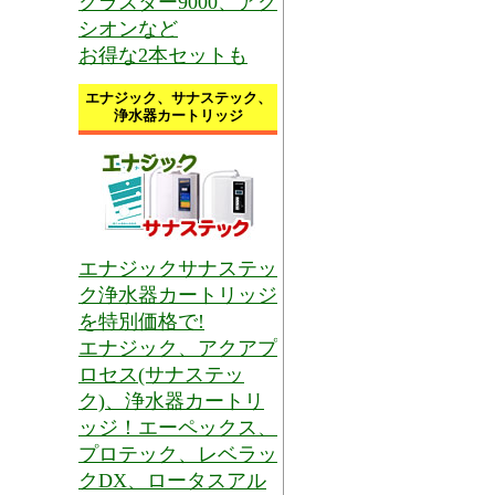
クラスター9000、アク
シオンなど
お得な2本セットも
エナジック、サナステック、
浄水器カートリッジ
エナジックサナステッ
ク浄水器カートリッジ
を特別価格で!
エナジック、アクアプ
ロセス(サナステッ
ク)、浄水器カートリ
ッジ！エーペックス、
プロテック、レベラッ
クDX、ロータスアル