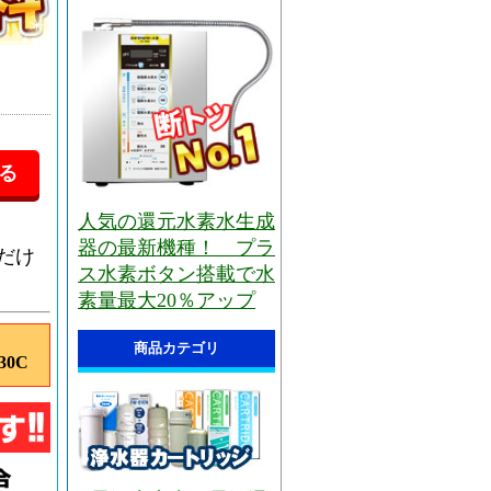
人気の還元水素水生成
器の最新機種！ プラ
だけ
ス水素ボタン搭載で水
素量最大20％アップ
商品カテゴリ
0C