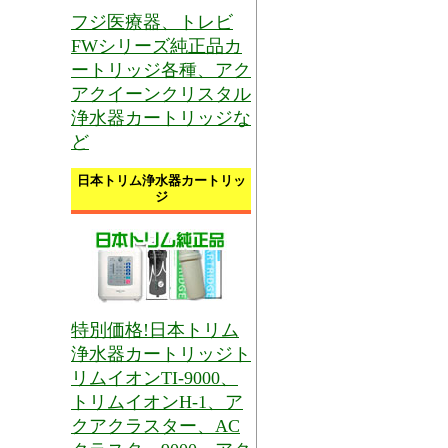
フジ医療器、トレビ
FWシリーズ純正品カ
ートリッジ各種、アク
アクイーンクリスタル
浄水器カートリッジな
ど
日本トリム浄水器カートリッ
ジ
特別価格!日本トリム
浄水器カートリッジト
リムイオンTI-9000、
トリムイオンH-1、ア
クアクラスター、AC