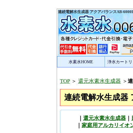
連続電解水生成器 アクアバランスAB-6000
水素水HOME
浄水カートリ
TOP
＞
還元水素水生成器
＞
連
連続電解水生成器 ア
｜
還元水素水生成器
｜
｜
家庭用アルカリイオ