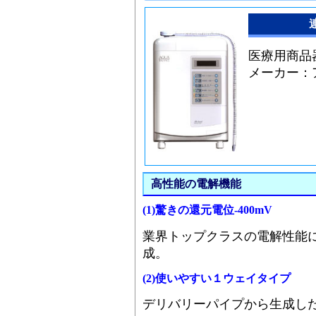
医療用商品器具
メーカー
高性能の電解機能
(1)驚きの還元電位-400mV
業界トップクラスの電解性能に
成。
(2)使いやすい１ウェイタイプ
デリバリーパイプから生成し