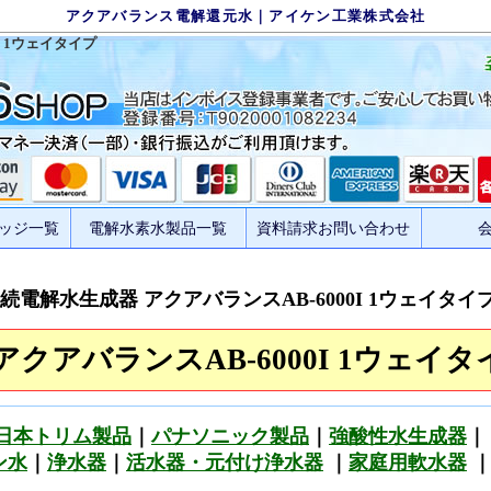
アクアバランス電解還元水｜アイケン工業株式会社
I 1ウェイタイプ
ッジ一覧
電解水素水製品一覧
資料請求お問い合わせ
続電解水生成器 アクアバランスAB-6000I 1ウェイタイ
クアバランスAB-6000I 1ウェイタ
日本トリム製品
｜
パナソニック製品
｜
強酸性水生成器
｜
ン水
｜
浄水器
｜
活水器・元付け浄水器
｜
家庭用軟水器