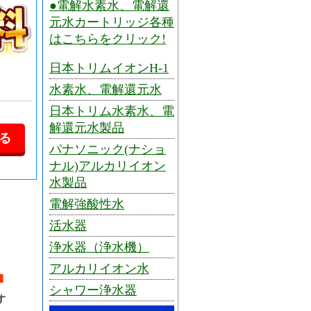
●電解水素水、電解還
元水カートリッジ各種
はこちらをクリック!
日本トリムイオンH-1
水素水、電解還元水
日本トリム水素水、電
解還元水製品
パナソニック(ナショ
ナル)アルカリイオン
水製品
電解強酸性水
活水器
浄水器（浄水機）
アルカリイオン水
シャワー浄水器