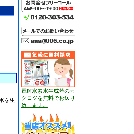
電解水素水生成器のカ
タログを無料でお送り
水を生
致します。