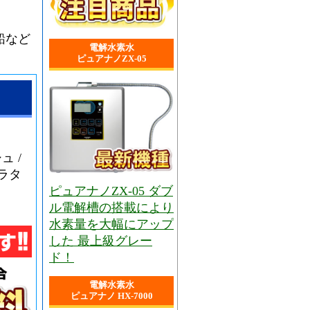
鉛など
電解水素水
ピュアナノZX-05
ュ /
ヒラタ
ピュアナノZX-05 ダブ
ル電解槽の搭載により
水素量を大幅にアップ
した 最上級グレー
ド！
電解水素水
ピュアナノ HX-7000