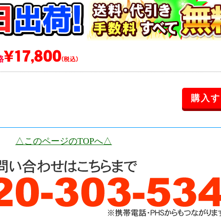
格
△このページのTOPへ△