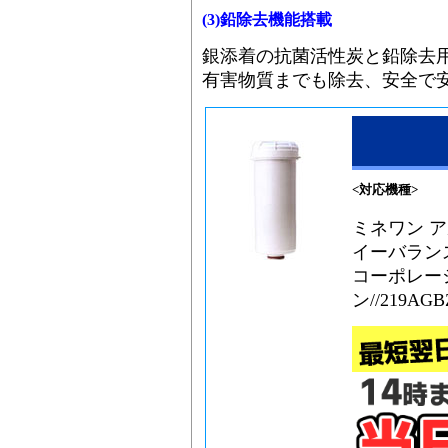
(3)鉛除去機能搭載
銀添着の抗菌活性炭と鉛除去
有害物質までも除去、安全で
<対応機種>
ミネワン ア
イーバランス
コーポレー
ン//219AGB