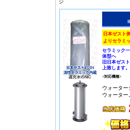
ジ
日本ゼスト
よりセラミ
セラミック一
体型へ
旧日本ゼス
上致します
<対応機種>
ウォーターシ
ウォーター