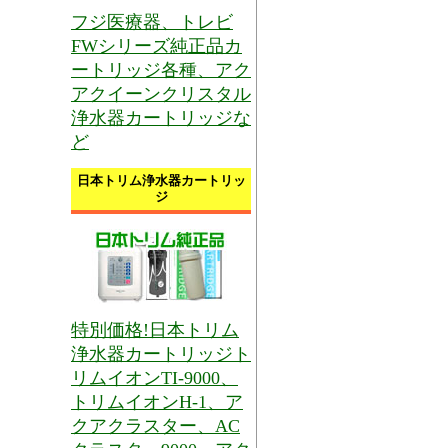
フジ医療器、トレビ
FWシリーズ純正品カ
ートリッジ各種、アク
アクイーンクリスタル
浄水器カートリッジな
ど
日本トリム浄水器カートリッ
ジ
特別価格!日本トリム
浄水器カートリッジト
リムイオンTI-9000、
トリムイオンH-1、ア
クアクラスター、AC