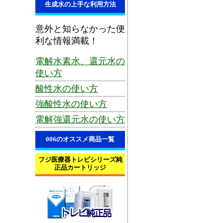
生成水の上手な利用方法
意外と知らなかった便
利な情報満載！
電解水素水、還元水の
使い方
酸性水の使い方
強酸性水の使い方
電解強還元水の使い方
006のオススメ商品一覧
フジ医療器トレビシリーズ純
正品カートリッジ