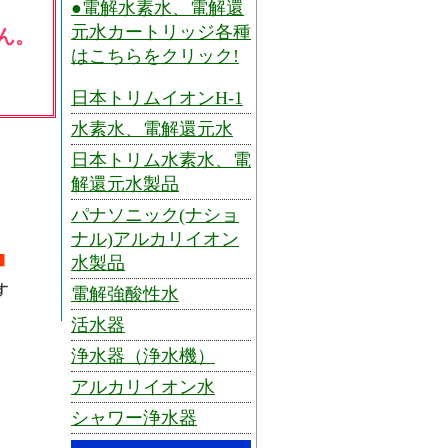
●電解水素水、電解還
元水カートリッジ各種
ん。
はこちらをクリック!
日本トリムイオンH-1
水素水、電解還元水
日本トリム水素水、電
解還元水製品
パナソニック(ナショ
ナル)アルカリイオン
水製品
電解強酸性水
活水器
浄水器（浄水機）
アルカリイオン水
シャワー浄水器