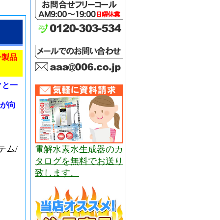
今製品
クと一
面が向
テム/
電解水素水生成器のカ
タログを無料でお送り
致します。