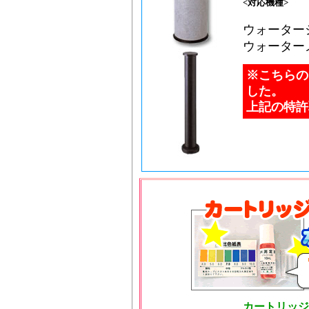
<対応機種>
ウォーターシ
ウォーター
※こちらの
した。
上記の特許
カートリッジ