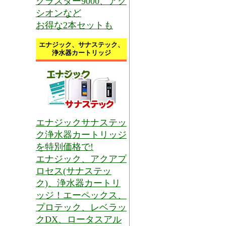
クラスター9000、アク
シオンなど
お得な2本セットも
エナジック、サナステック、
浄水器カートリッジ
エナジックサナステッ
ク浄水器カートリッジ
を特別価格で!
エナジック、アクアプ
ロセス(サナステッ
ク)、浄水器カートリ
ッジ！エーペックス、
プロテック、レベラッ
クDX、ロータスアル