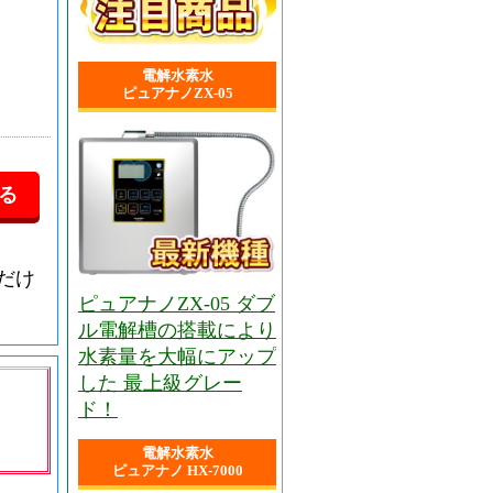
電解水素水
ピュアナノZX-05
だけ
ピュアナノZX-05 ダブ
ル電解槽の搭載により
水素量を大幅にアップ
した 最上級グレー
ド！
電解水素水
ピュアナノ HX-7000