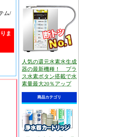
テム/
なりま
人気の還元水素水生成
器の最新機種！ プラ
ス水素ボタン搭載で水
素量最大20％アップ
商品カテゴリ