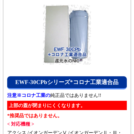
EWF-30CPbシリーズ*コロナ工業適合品
注意※コロナ工業の
純正品ではありません!!
上部の蓋が閉まりにくくなります。
*推奨品ではありません。
< 対応機種 >
アクシス /イオンガーデンⅤ /イオンガーデンⅡ・Ⅲ・