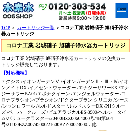
menu
TOP
＞
カートリッジ一覧
＞
コロナ工業 岩城硝子 旭硝子浄水
器カートリッジ
コロナ工業 岩城硝子 旭硝子浄水器カートリッジ
コロナ工業 岩城硝子 旭硝子浄水器カートリッジの交換カー
トリッジ販売しております。
【対応機種】
アクシス /イオンガーデンⅤ /イオンガーデンⅡ・Ⅲ・Ⅳ/イオ
ンメイトDX /イノセントウォーター /エナジーサワーEX /エナ
ジーサワーBA01/エポナクイーン /エンジェルウォーター /コ
ロナプラシオン/プラシオン/ドクタープラン クリニカ /シーズ
/シャンロワール /ルルドスター /ルルドスターDX /PHクルー
ズ /ペーハークルーズ /ピュアラジカルES-3500/ヘルシータイ
ム/バリュークラスター/20400BZZ00664000号/4B第664
号/21100BZZ00745000/21600BZZ00023000…他