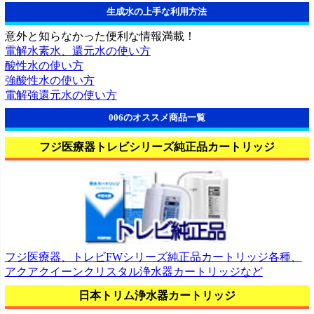
生成水の上手な利用方法
意外と知らなかった便利な情報満載！
電解水素水、還元水の使い方
酸性水の使い方
強酸性水の使い方
電解強還元水の使い方
006のオススメ商品一覧
フジ医療器トレビシリーズ純正品カートリッジ
フジ医療器、トレビFWシリーズ純正品カートリッジ各種、
アクアクイーンクリスタル浄水器カートリッジなど
日本トリム浄水器カートリッジ