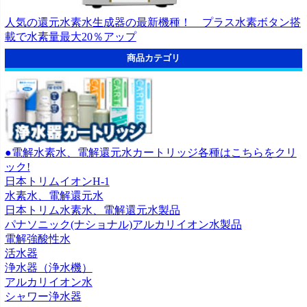
人気の還元水素水生成器の最新機種！ プラス水素ボタン搭
載で水素量最大20％アップ
商品カテゴリ
●電解水素水、電解還元水カートリッジ各種はこちらをクリ
ック!
日本トリムイオンH-1
水素水、電解還元水
日本トリム水素水、電解還元水製品
パナソニック(ナショナル)アルカリイオン水製品
電解強酸性水
活水器
浄水器（浄水機）
アルカリイオン水
シャワー浄水器