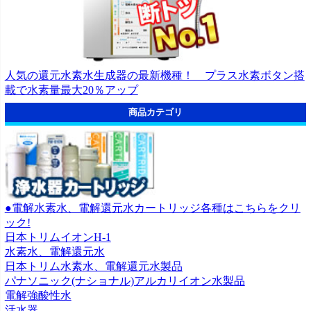
人気の還元水素水生成器の最新機種！ プラス水素ボタン搭
載で水素量最大20％アップ
商品カテゴリ
●電解水素水、電解還元水カートリッジ各種はこちらをクリ
ック!
日本トリムイオンH-1
水素水、電解還元水
日本トリム水素水、電解還元水製品
パナソニック(ナショナル)アルカリイオン水製品
電解強酸性水
活水器