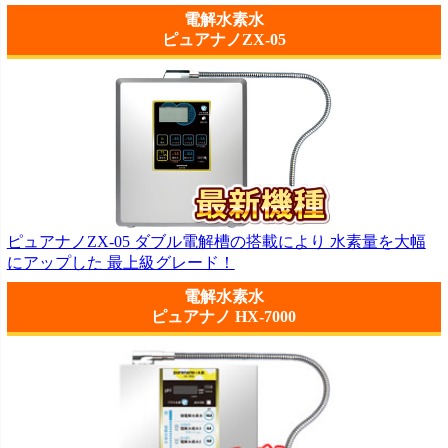
電解水素水
ピュアナノZX-05
ピュアナノZX-05 ダブル電解槽の搭載により 水素量を大幅
にアップした 最上級グレード！
電解水素水
ピュアナノ HX-7000