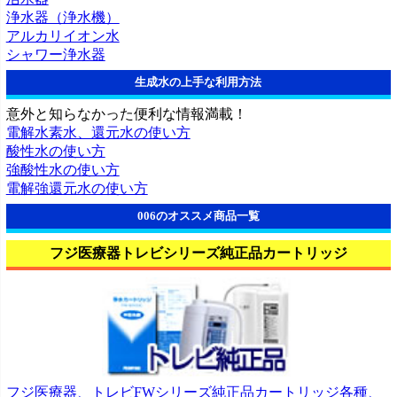
浄水器（浄水機）
アルカリイオン水
シャワー浄水器
生成水の上手な利用方法
意外と知らなかった便利な情報満載！
電解水素水、還元水の使い方
酸性水の使い方
強酸性水の使い方
電解強還元水の使い方
006のオススメ商品一覧
フジ医療器トレビシリーズ純正品カートリッジ
フジ医療器、トレビFWシリーズ純正品カートリッジ各種、