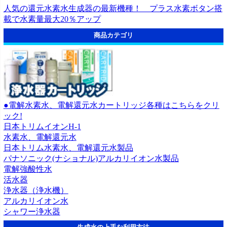
人気の還元水素水生成器の最新機種！ プラス水素ボタン搭
載で水素量最大20％アップ
商品カテゴリ
●電解水素水、電解還元水カートリッジ各種はこちらをクリ
ック!
日本トリムイオンH-1
水素水、電解還元水
日本トリム水素水、電解還元水製品
パナソニック(ナショナル)アルカリイオン水製品
電解強酸性水
活水器
浄水器（浄水機）
アルカリイオン水
シャワー浄水器