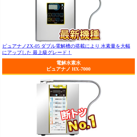
ピュアナノZX-05 ダブル電解槽の搭載により 水素量を大幅
にアップした 最上級グレード！
電解水素水
ピュアナノ HX-7000