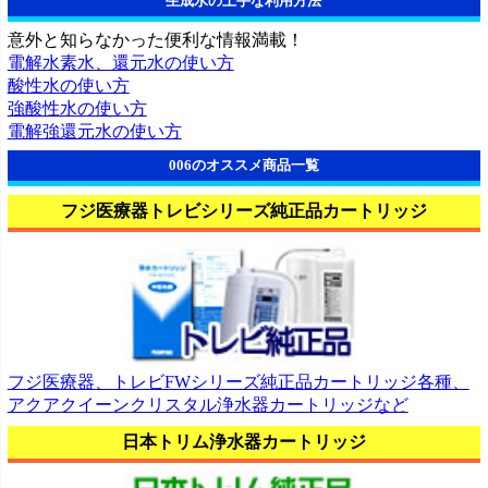
生成水の上手な利用方法
意外と知らなかった便利な情報満載！
電解水素水、還元水の使い方
酸性水の使い方
強酸性水の使い方
電解強還元水の使い方
006のオススメ商品一覧
フジ医療器トレビシリーズ純正品カートリッジ
フジ医療器、トレビFWシリーズ純正品カートリッジ各種、
アクアクイーンクリスタル浄水器カートリッジなど
日本トリム浄水器カートリッジ