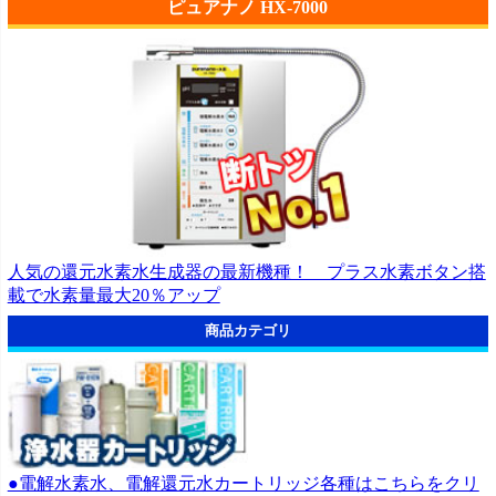
ピュアナノ HX-7000
人気の還元水素水生成器の最新機種！ プラス水素ボタン搭
載で水素量最大20％アップ
商品カテゴリ
●電解水素水、電解還元水カートリッジ各種はこちらをクリ