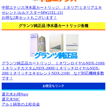
中部エナジス浄水器カートリッジ、ミネリア/ミネリアエキ
セレント/ルルドスターMW21EL-211
お得な2本セットもございます！
グランツ純正品 浄水器カートリッジ各種
グランツ純正品カートリッジ、ミネワンロイヤルNDX-210H/
ミネリッチカスタムNDX-200H/ミネリッチロイヤルNDX-
20H/ミネリッチエキセレントNDX-210H など対応機種多数
です！
お役立ちリンク
還元水お得Navi
還元水NIC
アルミ鋳造の上松合金