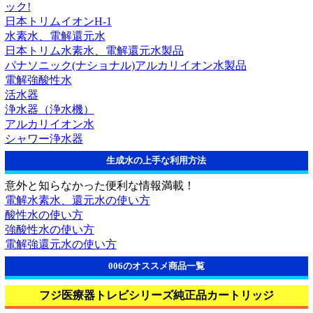
ック!
日本トリムイオンH-1
水素水、電解還元水
日本トリム水素水、電解還元水製品
パナソニック(ナショナル)アルカリイオン水製品
電解強酸性水
活水器
浄水器（浄水機）
アルカリイオン水
シャワー浄水器
生成水の上手な利用方法
意外と知らなかった便利な情報満載！
電解水素水、還元水の使い方
酸性水の使い方
強酸性水の使い方
電解強還元水の使い方
006のオススメ商品一覧
フジ医療器トレビシリーズ純正品カートリッジ