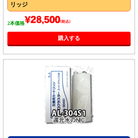
リッジ
2本価格