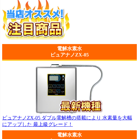
電解水素水
ピュアナノZX-05
ピュアナノZX-05 ダブル電解槽の搭載により 水素量を大幅
にアップした 最上級グレード！
電解水素水