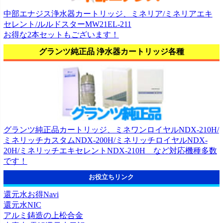
中部エナジス浄水器カートリッジ、ミネリア/ミネリアエキ
セレント/ルルドスターMW21EL-211
お得な2本セットもございます！
グランツ純正品 浄水器カートリッジ各種
グランツ純正品カートリッジ、ミネワンロイヤルNDX-210H/
ミネリッチカスタムNDX-200H/ミネリッチロイヤルNDX-
20H/ミネリッチエキセレントNDX-210H など対応機種多数
です！
お役立ちリンク
還元水お得Navi
還元水NIC
アルミ鋳造の上松合金