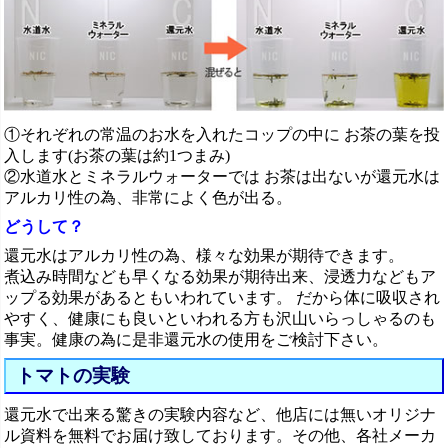
①それぞれの常温のお水を入れたコップの中に お茶の葉を投
入します(お茶の葉は約1つまみ)
②水道水とミネラルウォーターでは お茶は出ないが還元水は
アルカリ性の為、非常によく色が出る。
どうして？
還元水はアルカリ性の為、様々な効果が期待できます。
煮込み時間なども早くなる効果が期待出来、浸透力などもア
ップる効果があるともいわれています。 だから体に吸収され
やすく、健康にも良いといわれる方も沢山いらっしゃるのも
事実。健康の為に是非還元水の使用をご検討下さい。
トマトの実験
還元水で出来る驚きの実験内容など、他店には無いオリジナ
ル資料を無料でお届け致しております。その他、各社メーカ