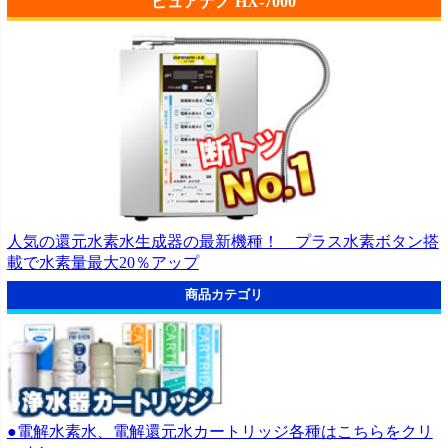
ピュアナノ HX-7000
人気の還元水素水生成器の最新機種！ プラス水素ボタン搭
載で水素量最大20％アップ
商品カテゴリ
●電解水素水、電解還元水カートリッジ各種はこちらをクリ