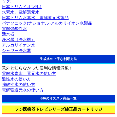
ック!
日本トリムイオンH-1
水素水、電解還元水
日本トリム水素水、電解還元水製品
パナソニック(ナショナル)アルカリイオン水製品
電解強酸性水
活水器
浄水器（浄水機）
アルカリイオン水
シャワー浄水器
生成水の上手な利用方法
意外と知らなかった便利な情報満載！
電解水素水、還元水の使い方
酸性水の使い方
強酸性水の使い方
電解強還元水の使い方
006のオススメ商品一覧
フジ医療器トレビシリーズ純正品カートリッジ