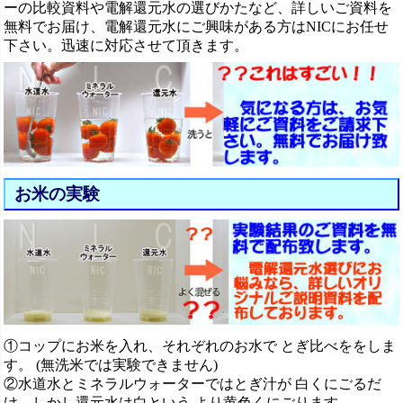
ーの比較資料や電解還元水の選びかたなど、詳しいご資料を
無料でお届け、電解還元水にご興味がある方はNICにお任せ
下さい。迅速に対応させて頂きます。
お米の実験
①コップにお米を入れ、それぞれのお水で とぎ比べををしま
す。 (無洗米では実験できません)
②水道水とミネラルウォーターではとぎ汁が 白くにごるだ
け、しかし還元水は白という より黄色くにごります。