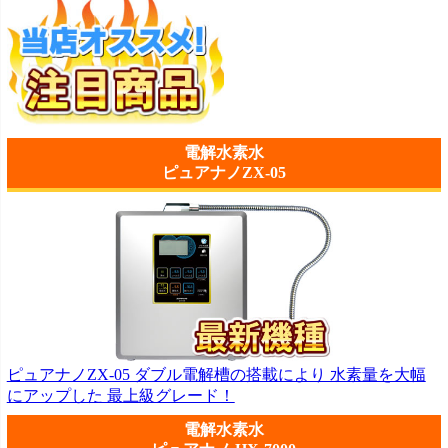
電解水素水
ピュアナノZX-05
ピュアナノZX-05 ダブル電解槽の搭載により 水素量を大幅
にアップした 最上級グレード！
電解水素水